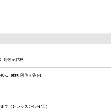
UD! 阿佐ヶ谷校
0-1
al:ku 阿佐ヶ谷 内
00まで（各レッスン45分/回）