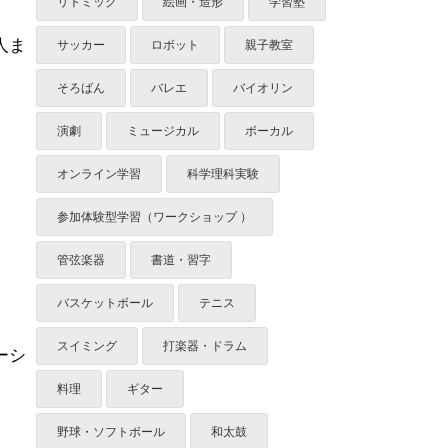
リトミック
絵画・造形
学習塾
人ま
サッカー
ロボット
親子教室
そろばん
バレエ
バイオリン
演劇
ミュージカル
ボーカル
オンライン学習
科学理科実験
参加体験型学習（ワークショップ ）
管弦楽器
書道・習字
バスケットボール
テニス
スイミング
打楽器・ドラム
ーシ
料理
ギター
野球・ソフトボール
和太鼓