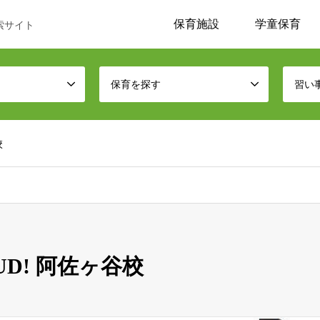
保育施設
学童保育
索サイト
保育を探す
習い
校
OUD! 阿佐ヶ谷校