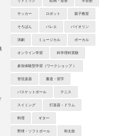
リトミック
絵画・造形
学習塾
サッカー
ロボット
親子教室
そろばん
バレエ
バイオリン
。
演劇
ミュージカル
ボーカル
無
オンライン学習
科学理科実験
参加体験型学習（ワークショップ ）
管弦楽器
書道・習字
バスケットボール
テニス
ド
スイミング
打楽器・ドラム
料理
ギター
野球・ソフトボール
和太鼓