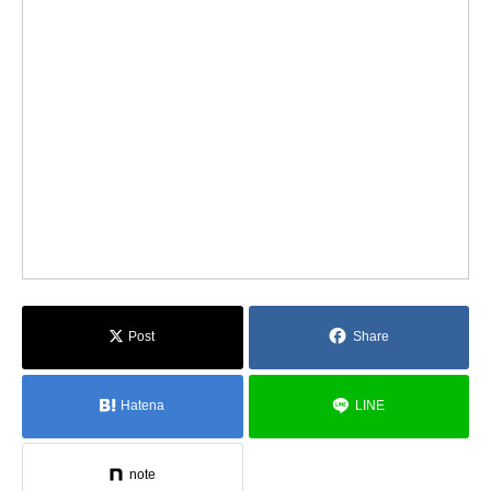
Post
Share
Hatena
LINE
note