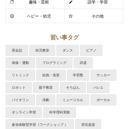
趣味・芸術
語学・学習
ベビー・幼児
その他
習い事タグ
英会話
幼児教室
ダンス
ピアノ
体操・運動
プログラミング
武道
リトミック
絵画・造形
学習塾
サッカー
ロボット
親子教室
そろばん
バレエ
バイオリン
演劇
ミュージカル
ボーカル
オンライン学習
科学理科実験
参加体験型学習（ワークショップ ）
管弦楽器