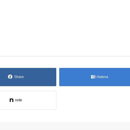
Share
Hatena
note