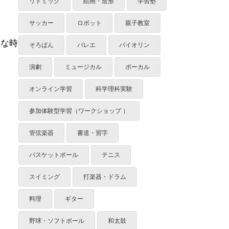
リトミック
絵画・造形
学習塾
サッカー
ロボット
親子教室
うな時
そろばん
バレエ
バイオリン
演劇
ミュージカル
ボーカル
オンライン学習
科学理科実験
参加体験型学習（ワークショップ ）
管弦楽器
書道・習字
バスケットボール
テニス
スイミング
打楽器・ドラム
料理
ギター
野球・ソフトボール
和太鼓