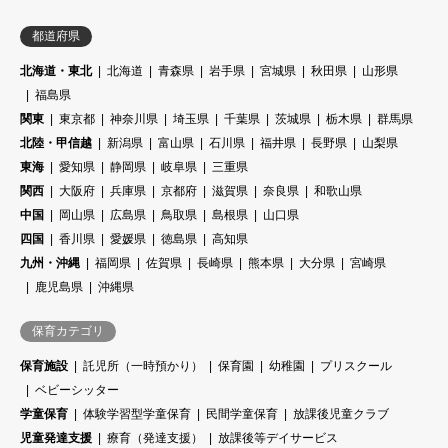
都道府県
北海道・東北
北海道
青森県
岩手県
宮城県
秋田県
山形県
福島県
関東
東京都
神奈川県
埼玉県
千葉県
茨城県
栃木県
群馬県
北陸・甲信越
新潟県
富山県
石川県
福井県
長野県
山梨県
東海
愛知県
静岡県
岐阜県
三重県
関西
大阪府
兵庫県
京都府
滋賀県
奈良県
和歌山県
中国
岡山県
広島県
鳥取県
島根県
山口県
四国
香川県
愛媛県
徳島県
高知県
九州・沖縄
福岡県
佐賀県
長崎県
熊本県
大分県
宮崎県
鹿児島県
沖縄県
保育カテゴリ
保育施設
託児所（一時預かり）
保育園
幼稚園
プリスクール
ベビーシッター
学童保育
体験学習型学童保育
民間学童保育
放課後児童クラブ
児童発達支援
療育（発達支援）
放課後等デイサービス