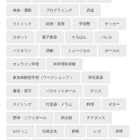
体操・運動
プログラミング
武道
リトミック
絵画・造形
学習塾
サッカー
ロボット
親子教室
そろばん
バレエ
バイオリン
演劇
ミュージカル
ボーカル
オンライン学習
科学理科実験
参加体験型学習（ワークショップ ）
管弦楽器
書道・習字
バスケットボール
テニス
スイミング
打楽器・ドラム
料理
ギター
野球・ソフトボール
和太鼓
チアダンス
かけっこ
伝統文化
将棋
レゴ
卓球