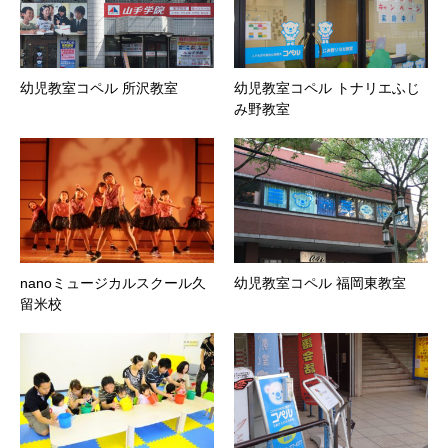
幼児教室コペル 所沢教室
幼児教室コペル トナリエふじ
み野教室
nanoミュージカルスクール久
幼児教室コペル 福岡東教室
留米校