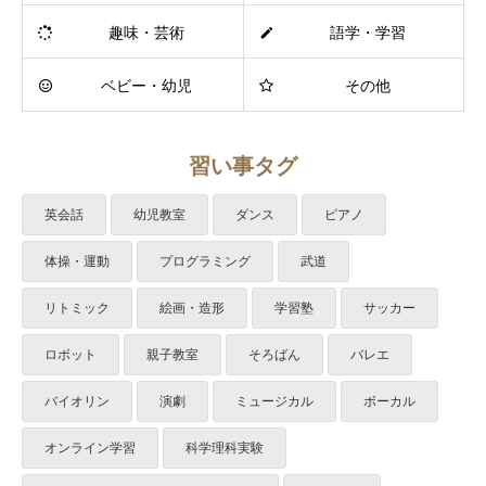
趣味・芸術
語学・学習
ベビー・幼児
その他
習い事タグ
英会話
幼児教室
ダンス
ピアノ
体操・運動
プログラミング
武道
リトミック
絵画・造形
学習塾
サッカー
ロボット
親子教室
そろばん
バレエ
バイオリン
演劇
ミュージカル
ボーカル
オンライン学習
科学理科実験