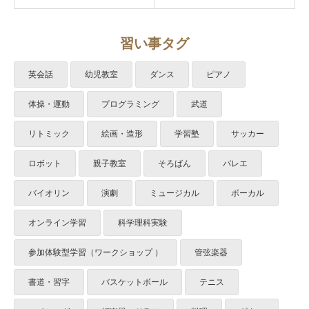
習い事タグ
英会話
幼児教室
ダンス
ピアノ
体操・運動
プログラミング
武道
リトミック
絵画・造形
学習塾
サッカー
ロボット
親子教室
そろばん
バレエ
バイオリン
演劇
ミュージカル
ボーカル
オンライン学習
科学理科実験
参加体験型学習（ワークショップ ）
管弦楽器
書道・習字
バスケットボール
テニス