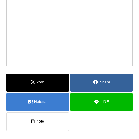
Post
Share
Hatena
LINE
note