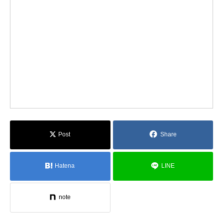
Post
Share
Hatena
LINE
note