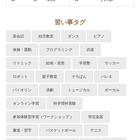
習い事タグ
英会話
幼児教室
ダンス
ピアノ
体操・運動
プログラミング
武道
リトミック
絵画・造形
学習塾
サッカー
ロボット
親子教室
そろばん
バレエ
バイオリン
演劇
ミュージカル
ボーカル
オンライン学習
科学理科実験
参加体験型学習（ワークショップ ）
管弦楽器
書道・習字
バスケットボール
テニス