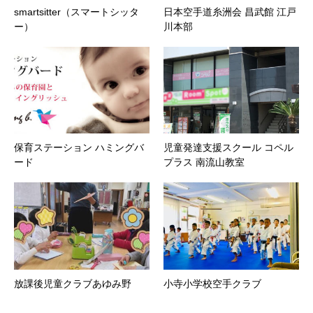
smartsitter（スマートシッタ
日本空手道糸洲会 昌武館 江戸
ー）
川本部
保育ステーション ハミングバ
児童発達支援スクール コペル
ード
プラス 南流山教室
放課後児童クラブあゆみ野
小寺小学校空手クラブ