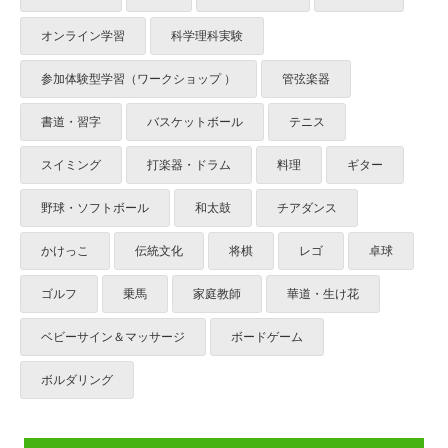
オンライン学習
科学理科実験
参加体験型学習（ワークショップ ）
管弦楽器
書道・習字
バスケットボール
テニス
スイミング
打楽器・ドラム
料理
ギター
野球・ソフトボール
和太鼓
チアダンス
かけっこ
伝統文化
将棋
レゴ
卓球
ゴルフ
乗馬
家庭教師
華道・生け花
ベビーサイン＆マッサージ
ボードゲーム
ボルダリング