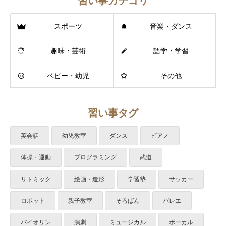
習い事カテゴリ
スポーツ
音楽・ダンス
趣味・芸術
語学・学習
ベビー・幼児
その他
習い事タグ
英会話
幼児教室
ダンス
ピアノ
体操・運動
プログラミング
武道
リトミック
絵画・造形
学習塾
サッカー
ロボット
親子教室
そろばん
バレエ
バイオリン
演劇
ミュージカル
ボーカル