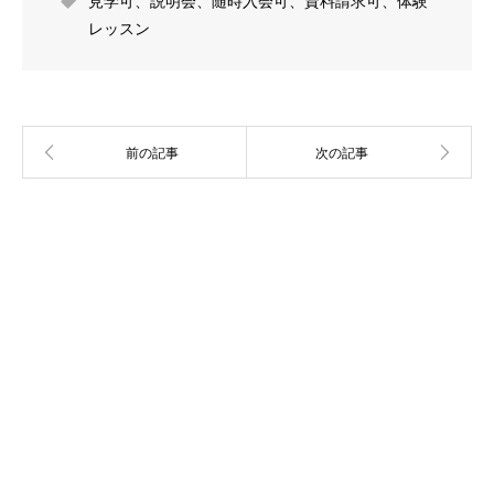
見学可
、
説明会
、
随時入会可
、
資料請求可
、
体験
レッスン