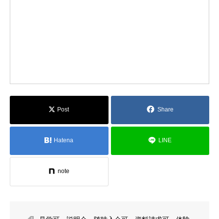
Post
Share
Hatena
LINE
note