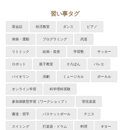
習い事タグ
英会話
幼児教室
ダンス
ピアノ
体操・運動
プログラミング
武道
リトミック
絵画・造形
学習塾
サッカー
ロボット
親子教室
そろばん
バレエ
バイオリン
演劇
ミュージカル
ボーカル
オンライン学習
科学理科実験
参加体験型学習（ワークショップ ）
管弦楽器
書道・習字
バスケットボール
テニス
スイミング
打楽器・ドラム
料理
ギター