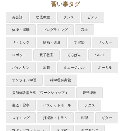
習い事タグ
英会話
幼児教室
ダンス
ピアノ
体操・運動
プログラミング
武道
リトミック
絵画・造形
学習塾
サッカー
ロボット
親子教室
そろばん
バレエ
バイオリン
演劇
ミュージカル
ボーカル
オンライン学習
科学理科実験
参加体験型学習（ワークショップ ）
管弦楽器
書道・習字
バスケットボール
テニス
スイミング
打楽器・ドラム
料理
ギター
野球・ソフトボール
和太鼓
チアダンス