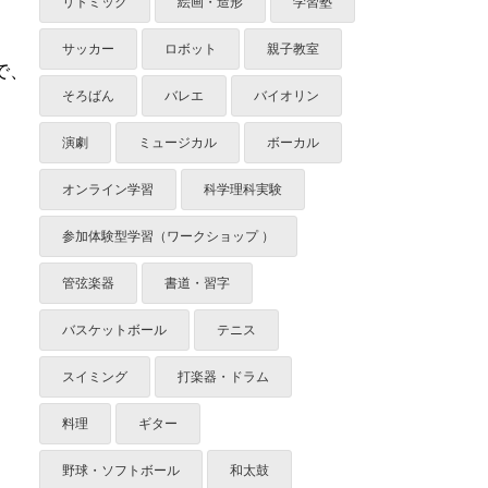
リトミック
絵画・造形
学習塾
サッカー
ロボット
親子教室
で、
そろばん
バレエ
バイオリン
演劇
ミュージカル
ボーカル
オンライン学習
科学理科実験
参加体験型学習（ワークショップ ）
管弦楽器
書道・習字
バスケットボール
テニス
スイミング
打楽器・ドラム
料理
ギター
野球・ソフトボール
和太鼓