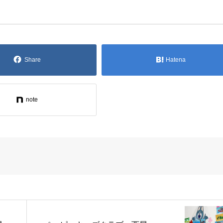
Share
Hatena
note