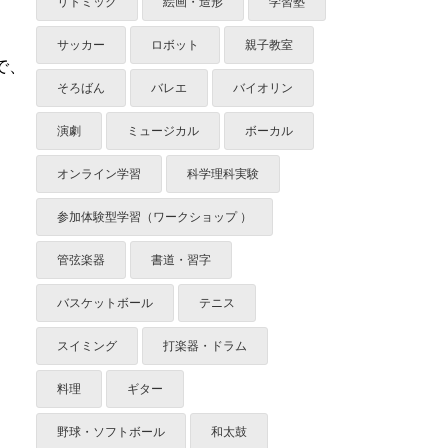
リトミック
絵画・造形
学習塾
サッカー
ロボット
親子教室
で、
そろばん
バレエ
バイオリン
演劇
ミュージカル
ボーカル
オンライン学習
科学理科実験
参加体験型学習（ワークショップ ）
管弦楽器
書道・習字
バスケットボール
テニス
スイミング
打楽器・ドラム
料理
ギター
野球・ソフトボール
和太鼓