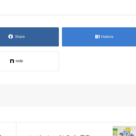
Share
Hatena
note