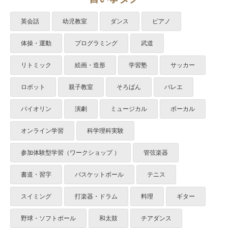
英会話
幼児教室
ダンス
ピアノ
体操・運動
プログラミング
武道
リトミック
絵画・造形
学習塾
サッカー
ロボット
親子教室
そろばん
バレエ
バイオリン
演劇
ミュージカル
ボーカル
オンライン学習
科学理科実験
参加体験型学習（ワークショップ ）
管弦楽器
書道・習字
バスケットボール
テニス
スイミング
打楽器・ドラム
料理
ギター
野球・ソフトボール
和太鼓
チアダンス