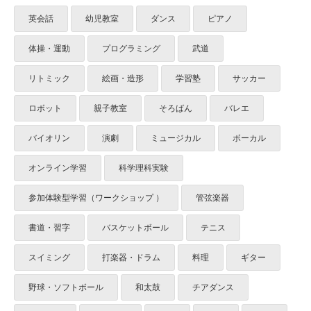
英会話
幼児教室
ダンス
ピアノ
体操・運動
プログラミング
武道
リトミック
絵画・造形
学習塾
サッカー
ロボット
親子教室
そろばん
バレエ
バイオリン
演劇
ミュージカル
ボーカル
オンライン学習
科学理科実験
参加体験型学習（ワークショップ ）
管弦楽器
書道・習字
バスケットボール
テニス
スイミング
打楽器・ドラム
料理
ギター
野球・ソフトボール
和太鼓
チアダンス